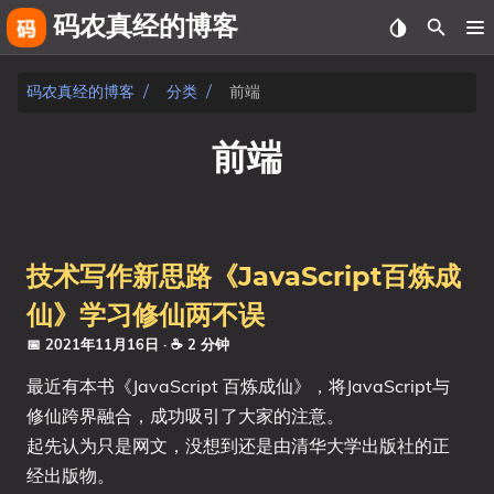
码农真经的博客
关于
码农真经的博客
分类
前端
友链
前端
相册
fiverr
技术写作新思路《JavaScript百炼成
文章
仙》学习修仙两不误
标签
📅 2021年11月16日
· ☕ 2 分钟
最近有本书《JavaScript 百炼成仙》，将JavaScript与
分类
修仙跨界融合，成功吸引了大家的注意。
起先认为只是网文，没想到还是由清华大学出版社的正
系列
经出版物。