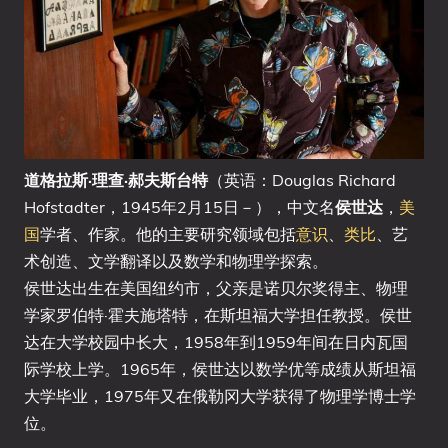
道格拉斯·理查·郝夫斯台特
（英语：Douglas Richard
Hofstadter，1945年2月15日－），中文名
侯世达
，
美
国
学者、作家。他的主要研究领域包括
意识
、
类比
、艺
术创造、文学翻译以及数学和物理学探索。
侯世达出生在美国纽约市，父亲是诺贝尔奖得主、物理
学家罗伯特·霍夫施塔特，在斯坦福大学担任教授。侯世
达在大学校园中长大，1958年到1959年间在日内瓦国
际学校上学。1965年，侯世达以数学优等成绩从斯坦福
大学毕业，1975年又在俄勒冈大学获得了物理学博士学
位。