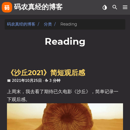
码农真经的博客
关于
码农真经的博客
分类
Reading
友链
Reading
相册
fiverr
《沙丘2021》简短观后感
文章
📅 2021年10月25日
· ☕ 3 分钟
标签
上周末，我去看了期待已久电影《沙丘》，简单记录一
下观后感。
分类
系列