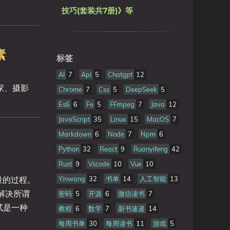
技巧(套装共7册)》等
素
标签
AI
7
Api
5
Chatgpt
12
家、摄影
Chrome
7
Css
5
DeepSeek
5
Es6
6
Fe
5
FFmpeg
7
Java
12
JavaScript
35
Linux
15
MacOS
7
Markdown
6
Node
7
Npm
6
Python
32
React
9
Ruanyifeng
42
Rust
9
Vscode
10
Vue
10
质量的过程。
Yinwang
32
书单
14
人工智能
13
解决所谓
密码
5
开源
6
微信读书
7
试是一种
教程
6
数学
7
新书速递
14
每周书单
30
每周读书
11
游戏
5