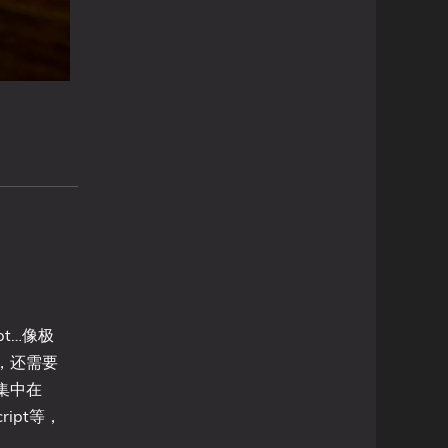
pt…像极
，还需要
集中在
ript等，