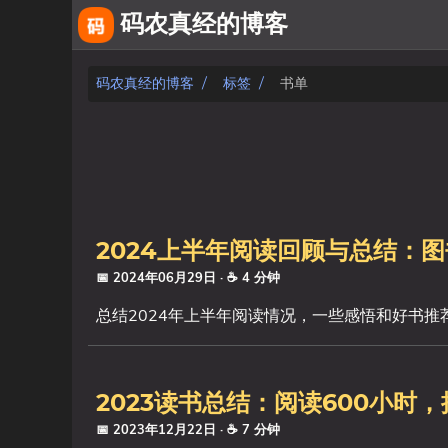
码农真经的博客
关于
码农真经的博客
标签
书单
友链
相册
fiverr
2024上半年阅读回顾与总结：
文章
📅 2024年06月29日
· ☕ 4 分钟
标签
总结2024年上半年阅读情况，一些感悟和好书推
分类
2023读书总结：阅读600小时，
系列
📅 2023年12月22日
· ☕ 7 分钟