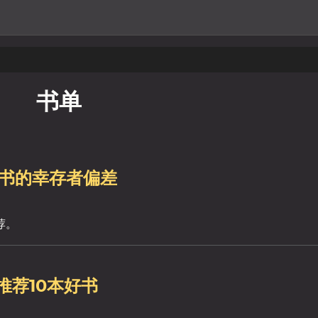
书单
图书的幸存者偏差
荐。
推荐10本好书