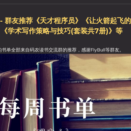
单 - 群友推荐《天才程序员》《让火箭起飞
《学术写作策略与技巧(套装共7册)》等
的书单全部来自码农读书交流群的推荐，感谢FlyBull等群友。