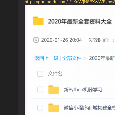
https://pan.baidu.com/s/1KoWJN8PXwWPzm