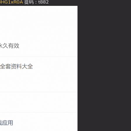
s8HG1xR0A
提码：t882