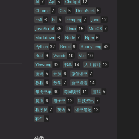
AI
7
Api
5
Chatgpt
12
Chrome
7
Css
5
DeepSeek
5
Es6
6
Fe
5
FFmpeg
7
Java
12
JavaScript
35
Linux
15
MacOS
7
Markdown
6
Node
7
Npm
6
Python
32
React
9
Ruanyifeng
42
Rust
9
Vscode
10
Vue
10
Yinwang
32
书单
14
人工智能
13
密码
5
开源
6
微信读书
7
教程
6
数学
7
新书速递
14
每周书单
30
每周读书
11
游戏
5
爬虫
6
电子书
12
科技资讯
7
程序员
7
英语
5
读书笔记
13
软件
5
分类