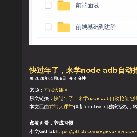
快过年了，来学node adb自动
📅 2020年01月06日
· ☕ 4 分钟
来源：
前端大课堂
原文链接：
快过年了，来学node adb自动抢红包
本文已由
前端大课堂
作者{mathwlin}独家授权
点赞再看，养成习惯
本文
GitHub
https://github.com/regexp-lin/node