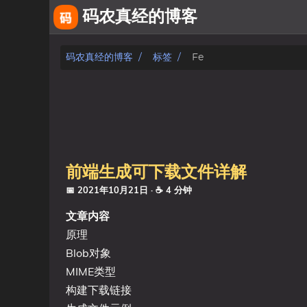
码农真经的博客
关于
码农真经的博客
标签
Fe
友链
相册
fiverr
前端生成可下载文件详解
文章
📅 2021年10月21日
· ☕ 4 分钟
标签
文章内容
原理
分类
Blob对象
MIME类型
系列
构建下载链接