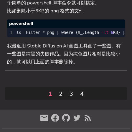
个简单的 powershell 脚本命令就可以搞定。
比如删除小于6KB的 png 格式的文件:
ls 
-Filter
*.
png
|
where 
{
$_
.
Length
-lt
6
KB}
|
Re
我最近用 Stable Diffusion AI 画图工具画了一些图。有
一些图是纯黑的失败作品。因为纯色图片相对是比较小
的，就可以用上面的脚本删除掉。
1
2
3
4