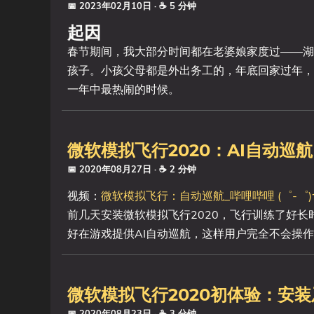
📅 2023年02月10日
· ☕ 5 分钟
起因
春节期间，我大部分时间都在老婆娘家度过——湖
孩子。小孩父母都是外出务工的，年底回家过年，
一年中最热闹的时候。
微软模拟飞行2020：AI自动巡航
📅 2020年08月27日
· ☕ 2 分钟
视频：
微软模拟飞行：自动巡航_哔哩哔哩 (゜-゜)つロ 干
前几天安装微软模拟飞行2020，飞行训练了好
好在游戏提供AI自动巡航，这样用户完全不会操
微软模拟飞行2020初体验：安
📅 2020年08月23日
· ☕ 3 分钟