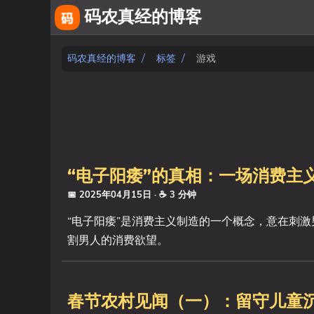
码农真经的博客
关于
码农真经的博客
标签
游戏
友链
相册
fiverr
“电子阳痿”的真相：一场消费主
文章
📅 2025年04月15日
· ☕ 3 分钟
标签
“电子阳痿”是消费主义制造的一个概念，意在刺
割男人的消费欲望。
分类
系列
春节农村见闻（一）：留守儿童