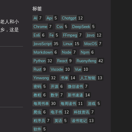
标签
AI
7
Api
5
Chatgpt
12
老人和小
Chrome
7
Css
5
DeepSeek
5
乡，这是
Es6
6
Fe
5
FFmpeg
7
Java
12
JavaScript
35
Linux
15
MacOS
7
Markdown
6
Node
7
Npm
6
Python
32
React
9
Ruanyifeng
42
Rust
9
Vscode
10
Vue
10
Yinwang
32
书单
14
人工智能
13
密码
5
开源
6
微信读书
7
教程
6
数学
7
新书速递
14
每周书单
30
每周读书
11
游戏
5
爬虫
6
电子书
12
科技资讯
7
程序员
7
英语
5
读书笔记
13
软件
5