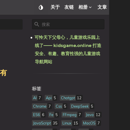
关于
友链
相册
文章
可怜天下父母心，儿童游戏乐园上
线了—— kidsgame.online 打造
安全、有趣、教育性强的儿童游戏
导航网站
、有
标签
AI
7
Api
5
Chatgpt
12
Chrome
7
Css
5
DeepSeek
5
ES6
6
Fe
5
FFmpeg
7
Java
12
JavaScript
35
Linux
15
MacOS
7