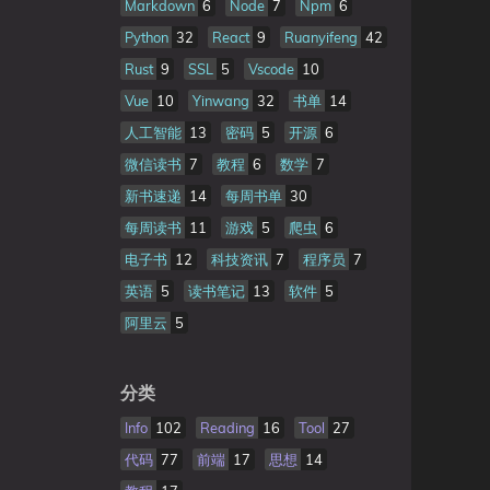
Markdown
6
Node
7
Npm
6
Python
32
React
9
Ruanyifeng
42
Rust
9
SSL
5
Vscode
10
Vue
10
Yinwang
32
书单
14
人工智能
13
密码
5
开源
6
微信读书
7
教程
6
数学
7
新书速递
14
每周书单
30
每周读书
11
游戏
5
爬虫
6
电子书
12
科技资讯
7
程序员
7
英语
5
读书笔记
13
软件
5
阿里云
5
分类
Info
102
Reading
16
Tool
27
代码
77
前端
17
思想
14